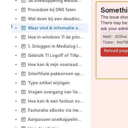
3B.Snelkoppeling Medialog niet zichtbaar in Windows taakbalk
Somethi
Procedure bij DNS falen
The issue sho
Wat doen bij een deadlock error?
There may be 
Waar vind ik informatie over eCards en de lijst van eCards?
ask your admi
Hoe in windows 11 de printer terug online zetten
Trace: b4e72
1. Inloggen in Medialog lukt niet/limiet verbindingen overschreden > Tl Logoff
Reload pag
Gebruik Tl Logoff of TlAppManager als uw medialog sessie vast zit
Hoe kan ik mijn voorraad resetten (voorraad = 0)
Interfiliale pakbonnen opnieuw aanbieden via facturatie v2
Type artikel wijzigen
Vragen overgang van Van Ditmar naar CB
Hoe kan ik een factuur overzetten naar een andere rekening (Facturatie 2.0)
Facturatie eBooks via medialog?
Aanpassen snelkoppeling MediaLog na migratie