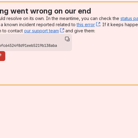
ng went wrong on our end
uld resolve on its own. In the meantime, you can check the
status p
a known incident reported related to
this error
, (opens new win
. If it keeps happe
n to contact
our support team
, (opens new window)
and give them:
bfc64524f8d91eeb5219b138aba
e