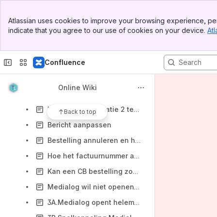
Contact
Banner
Hardware
Atlassian uses cookies to improve your browsing experience, per
Top Bar
indicate that you agree to our use of cookies on your device.
Atl
Downloads servicedesk
Sidebar
Main Content
What's new
Confluence
Veel gestelde vragen
De verkopen van een kassa ontbreken op de kasstaat.
Online Wiki
Waar kan ik terugvinden of er problemen zijn bij het CB?
Hoe kan ik facturatie 2 testen?
Back to top
Bericht aanpassen
Bestelling annuleren en herbestellen
Hoe het factuurnummer aan het begin van het jaar wijzigen ( klaarzetten voor een nieuwe jaarreeks)
Kan een CB bestelling zowel CB1D als DIO zijn
Medialog wil niet openen maar opent scherm om iets op te slaan
3A.Medialog opent helemaal niet: citrix (her-) instaleren